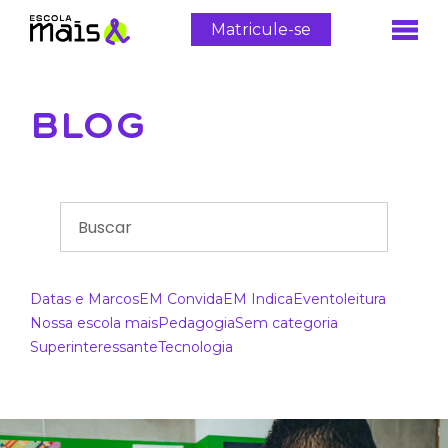
Matricule-se
BLOG
Datas e Marcos
EM Convida
EM Indica
Evento
leitura
Nossa escola mais
Pedagogia
Sem categoria
Superinteressante
Tecnologia