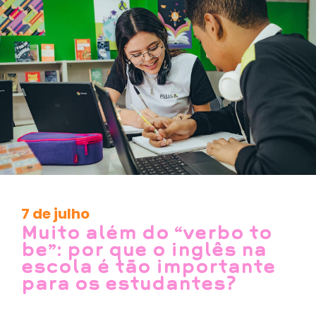
7 de julho
Muito além do “verbo to
be”: por que o inglês na
escola é tão importante
para os estudantes?