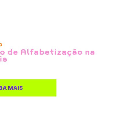
o
o de Alfabetização na
is
BA MAIS