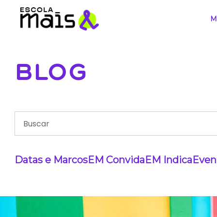
M
BLOG
Datas e Marcos
EM Convida
EM Indica
Even