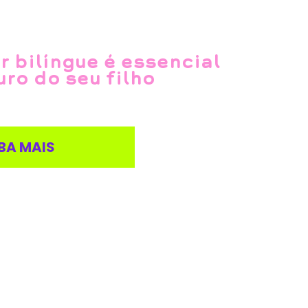
r bilíngue é essencial
uro do seu filho
BA MAIS