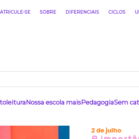
ATRICULE-SE
SOBRE
DIFERENCIAIS
CICLOS
U
to
leitura
Nossa escola mais
Pedagogia
Sem cat
2 de julho
A importâ