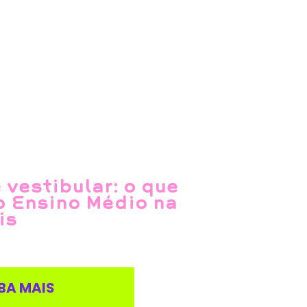
 vestibular: o que
o Ensino Médio na
is
BA MAIS