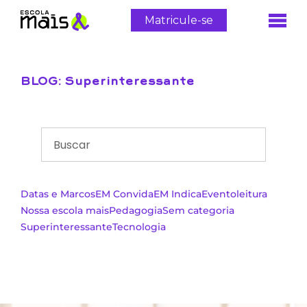
Matricule-se
BLOG: Superinteressante
Datas e Marcos
EM Convida
EM Indica
Evento
leitura
Nossa escola mais
Pedagogia
Sem categoria
Superinteressante
Tecnologia