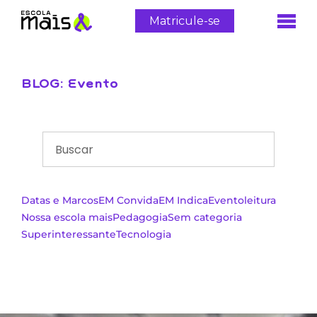
Matricule-se
BLOG: Evento
Datas e Marcos
EM Convida
EM Indica
Evento
leitura
Nossa escola mais
Pedagogia
Sem categoria
Superinteressante
Tecnologia