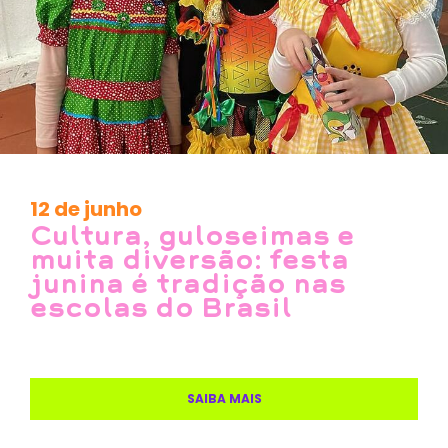
12 de junho
Cultura, guloseimas e
muita diversão: festa
junina é tradição nas
escolas do Brasil
SAIBA MAIS