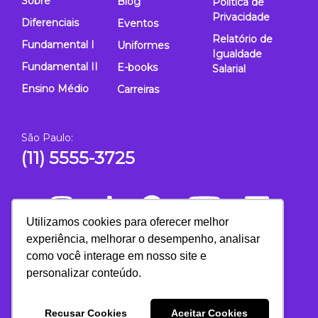
Sobre
Blog
Política de
Privacidade
Diferenciais
Eventos
Relatório de
Fundamental I
Uniformes
Igualdade
Fundamental II
E-books
Salarial
Ensino Médio
Carreiras
São Paulo:
(11) 5555-3725
Utilizamos cookies para oferecer melhor
experiência, melhorar o desempenho, analisar
como você interage em nosso site e
personalizar conteúdo.
Recusar Cookies
Aceitar Cookies