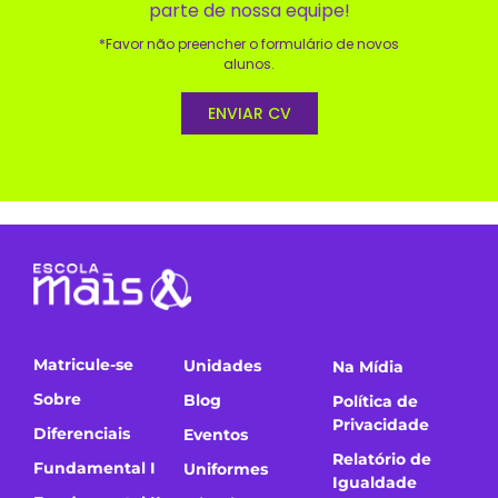
parte de nossa equipe!
*Favor não preencher o formulário de novos
alunos.
ENVIAR CV
Matricule-se
Unidades
Na Mídia
Sobre
Blog
Política de
Privacidade
Diferenciais
Eventos
Relatório de
Fundamental I
Uniformes
Igualdade