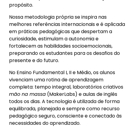
propósito.
INOVADORA
Nossa metodologia própria se inspira nas
melhores referências internacionais e é aplicada
Material didático atualizado e revisado
em práticas pedagógicas que despertam a
constantemente, estratégias e espaços
curiosidade, estimulam a autonomia e
planejados que potencializam o aprendizado.
fortalecem as habilidades socioemocionais,
preparando os estudantes para os desafios do
CONHEÇA MAIS
presente e do futuro.
No Ensino Fundamental I, II e Médio, os alunos
vivenciam uma rotina de aprendizagem
completa: tempo integral, laboratórios criativos
mão na massa
(MakerLabs) e aulas de inglês
todos os dias. A tecnologia é utilizada de forma
equilibrada, planejada e sempre como recurso
pedagógico seguro, consciente e conectado às
necessidades do aprendizado.