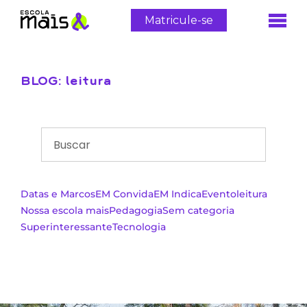
Matricule-se
BLOG: leitura
Datas e Marcos
EM Convida
EM Indica
Evento
leitura
Nossa escola mais
Pedagogia
Sem categoria
Superinteressante
Tecnologia