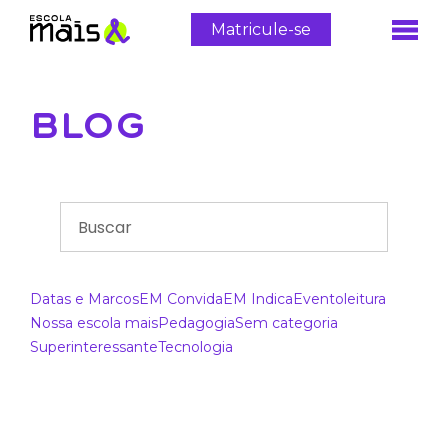
Matricule-se
BLOG
Datas e Marcos
EM Convida
EM Indica
Evento
leitura
Nossa escola mais
Pedagogia
Sem categoria
Superinteressante
Tecnologia