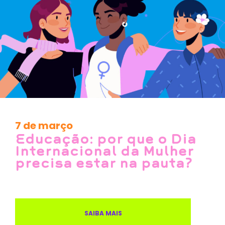
7 de março
Educação: por que o Dia
Internacional da Mulher
precisa estar na pauta?
SAIBA MAIS