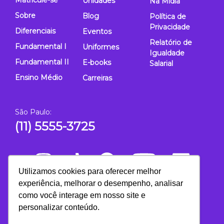
Unidades
Na Mídia
Sobre
Blog
Política de
Privacidade
Diferenciais
Eventos
Relatório de
Fundamental I
Uniformes
Igualdade
Fundamental II
E-books
Salarial
Ensino Médio
Carreiras
São Paulo:
(11) 5555-3725
Utilizamos cookies para oferecer melhor
experiência, melhorar o desempenho, analisar
como você interage em nosso site e
personalizar conteúdo.