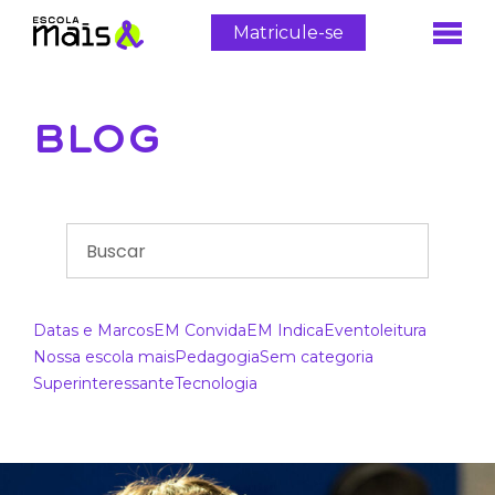
Matricule-se
BLOG
Datas e Marcos
EM Convida
EM Indica
Evento
leitura
Nossa escola mais
Pedagogia
Sem categoria
Superinteressante
Tecnologia