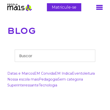
Matricule-se
BLOG
Datas e Marcos
EM Convida
EM Indica
Evento
leitura
Nossa escola mais
Pedagogia
Sem categoria
Superinteressante
Tecnologia