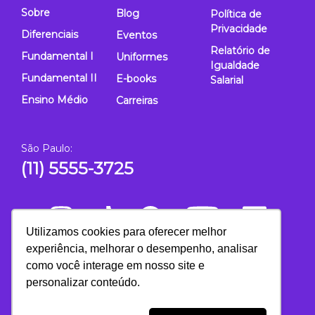
Sobre
Blog
Política de
Privacidade
Diferenciais
Eventos
Relatório de
Fundamental I
Uniformes
Igualdade
Fundamental II
E-books
Salarial
Ensino Médio
Carreiras
São Paulo:
(11) 5555-3725
Utilizamos cookies para oferecer melhor
experiência, melhorar o desempenho, analisar
como você interage em nosso site e
personalizar conteúdo.