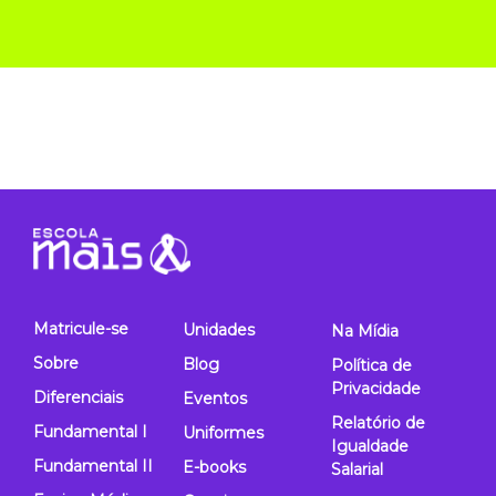
Matricule-se
Unidades
Na Mídia
Sobre
Blog
Política de
Privacidade
Diferenciais
Eventos
Relatório de
Fundamental I
Uniformes
Igualdade
Fundamental II
E-books
Salarial