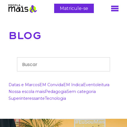
Matricule-se
BLOG
Datas e Marcos
EM Convida
EM Indica
Evento
leitura
Nossa escola mais
Pedagogia
Sem categoria
Superinteressante
Tecnologia