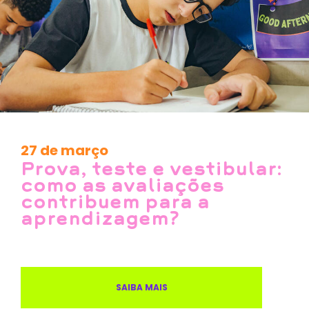
27 de março
Prova, teste e vestibular:
como as avaliações
contribuem para a
aprendizagem?
SAIBA MAIS