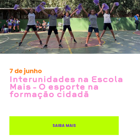
7 de junho
Interunidades na Escola
Mais – O esporte na
formação cidadã
SAIBA MAIS