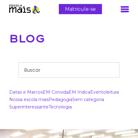
Matricule-se
BLOG
Datas e Marcos
EM Convida
EM Indica
Evento
leitura
Nossa escola mais
Pedagogia
Sem categoria
Superinteressante
Tecnologia