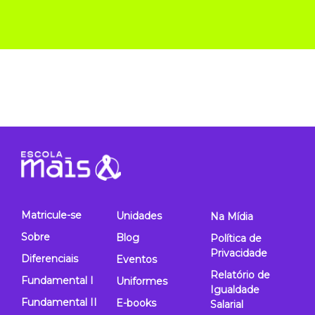
Matricule-se
Unidades
Na Mídia
Sobre
Blog
Política de
Privacidade
Diferenciais
Eventos
Relatório de
Fundamental I
Uniformes
Igualdade
Fundamental II
E-books
Salarial