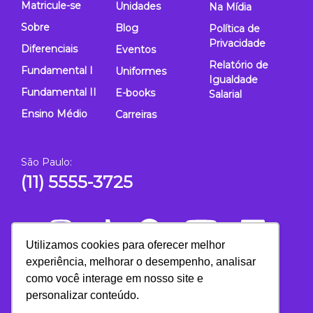
Matricule-se
Unidades
Na Mídia
Sobre
Blog
Política de
Privacidade
Diferenciais
Eventos
Relatório de
Fundamental I
Uniformes
Igualdade
Fundamental II
E-books
Salarial
Ensino Médio
Carreiras
São Paulo:
(11) 5555-3725
Utilizamos cookies para oferecer melhor
experiência, melhorar o desempenho, analisar
como você interage em nosso site e
personalizar conteúdo.