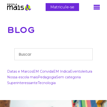
Matricule-se
BLOG
Datas e Marcos
EM Convida
EM Indica
Evento
leitura
Nossa escola mais
Pedagogia
Sem categoria
Superinteressante
Tecnologia