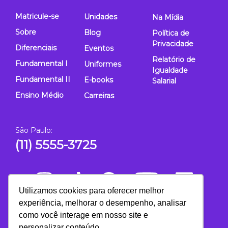
Matricule-se
Unidades
Na Mídia
Sobre
Blog
Política de
Privacidade
Diferenciais
Eventos
Relatório de
Fundamental I
Uniformes
Igualdade
Fundamental II
E-books
Salarial
Ensino Médio
Carreiras
São Paulo:
(11) 5555-3725
Utilizamos cookies para oferecer melhor
experiência, melhorar o desempenho, analisar
como você interage em nosso site e
personalizar conteúdo.