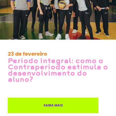
23 de fevereiro
Período Integral: como o
Contraperíodo estimula o
desenvolvimento do
aluno?
SAIBA MAIS