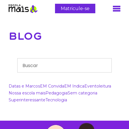
Matricule-se
BLOG
Datas e Marcos
EM Convida
EM Indica
Evento
leitura
Nossa escola mais
Pedagogia
Sem categoria
Superinteressante
Tecnologia