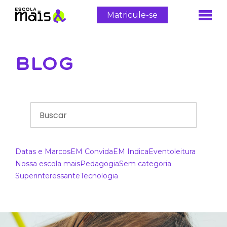
Matricule-se
BLOG
Datas e Marcos
EM Convida
EM Indica
Evento
leitura
Nossa escola mais
Pedagogia
Sem categoria
Superinteressante
Tecnologia