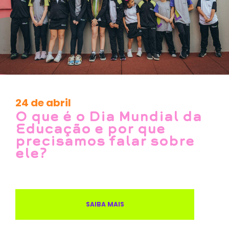
24 de abril
O que é o Dia Mundial da
Educação e por que
precisamos falar sobre
ele?
SAIBA MAIS