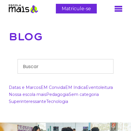
Matricule-se
BLOG
Datas e Marcos
EM Convida
EM Indica
Evento
leitura
Nossa escola mais
Pedagogia
Sem categoria
Superinteressante
Tecnologia