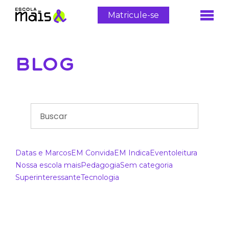
Matricule-se
BLOG
Datas e Marcos
EM Convida
EM Indica
Evento
leitura
Nossa escola mais
Pedagogia
Sem categoria
Superinteressante
Tecnologia