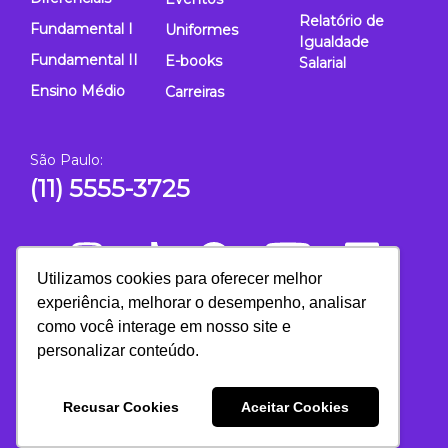
Relatório de
Fundamental I
Uniformes
Igualdade
Fundamental II
E-books
Salarial
Ensino Médio
Carreiras
São Paulo:
(11) 5555-3725
Utilizamos cookies para oferecer melhor
experiência, melhorar o desempenho, analisar
como você interage em nosso site e
personalizar conteúdo.
Recusar Cookies
Aceitar Cookies
Escola Mais
2026 - Todos os direitos reservados