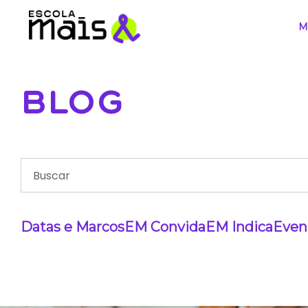
M
BLOG
Datas e Marcos
EM Convida
EM Indica
Even