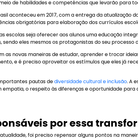
io de habilidades e competências que levarão para to
rasil aconteceu em 2017, com a entrega da atualização d
ncias obrigatórias para elaboração dos currículos escol
 das escolas seja oferecer aos alunos uma educação inte
ivos, sendo eles mesmos os protagonistas do seu process
 as novas maneiras de estudar, aprender e trocar ideias
nto, e é preciso aproveitar os estímulos que eles já re
 importantes pautas de
diversidade cultural e inclusão
. A 
m empatia, o respeito às diferenças e oportunidade par
ponsáveis por essa transf
atualidade, foi preciso repensar alguns pontos na mane