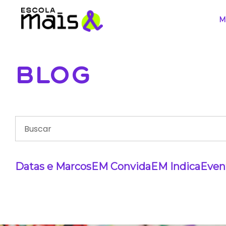
M
BLOG
Datas e Marcos
EM Convida
EM Indica
Even