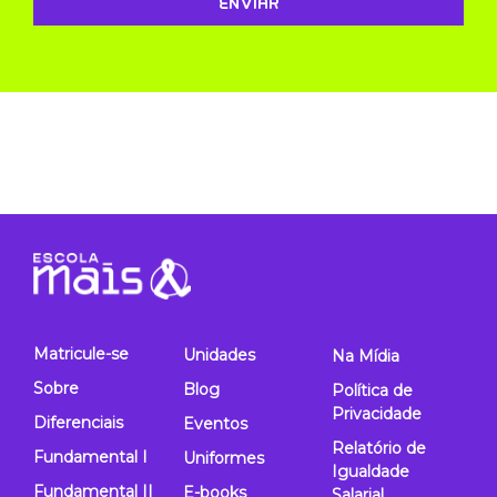
Matricule-se
Unidades
Na Mídia
Sobre
Blog
Política de
Privacidade
Diferenciais
Eventos
Relatório de
Fundamental I
Uniformes
Igualdade
Fundamental II
E-books
Salarial