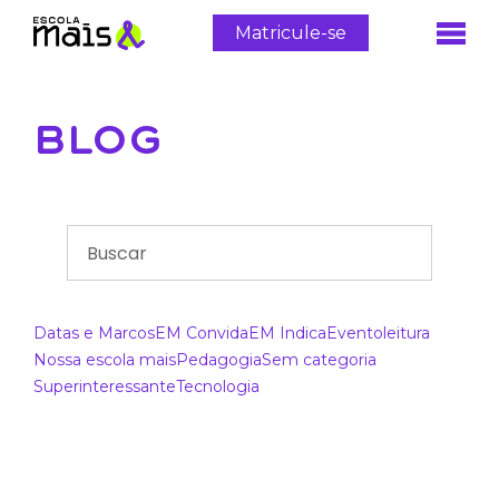
Matricule-se
BLOG
Datas e Marcos
EM Convida
EM Indica
Evento
leitura
Nossa escola mais
Pedagogia
Sem categoria
Superinteressante
Tecnologia