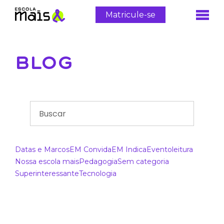
Matricule-se
BLOG
Datas e Marcos
EM Convida
EM Indica
Evento
leitura
Nossa escola mais
Pedagogia
Sem categoria
Superinteressante
Tecnologia