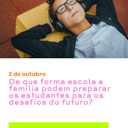
2 de outubro
De que forma escola e
família podem preparar
os estudantes para os
desafios do futuro?