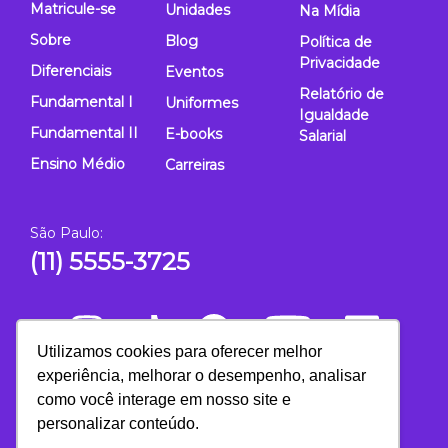
Matricule-se
Unidades
Na Mídia
Sobre
Blog
Política de
Privacidade
Diferenciais
Eventos
Relatório de
Fundamental I
Uniformes
Igualdade
Fundamental II
E-books
Salarial
Ensino Médio
Carreiras
São Paulo:
(11) 5555-3725
Utilizamos cookies para oferecer melhor
experiência, melhorar o desempenho, analisar
como você interage em nosso site e
personalizar conteúdo.