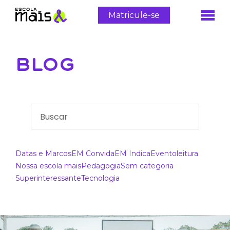
Matricule-se
BLOG
Datas e Marcos
EM Convida
EM Indica
Evento
leitura
Nossa escola mais
Pedagogia
Sem categoria
Superinteressante
Tecnologia