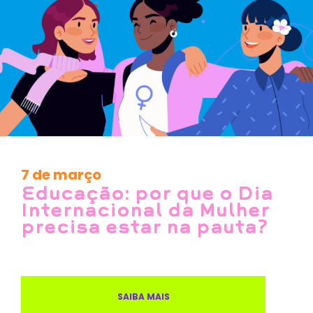
7 de março
Educação: por que o Dia
Internacional da Mulher
precisa estar na pauta?
SAIBA MAIS