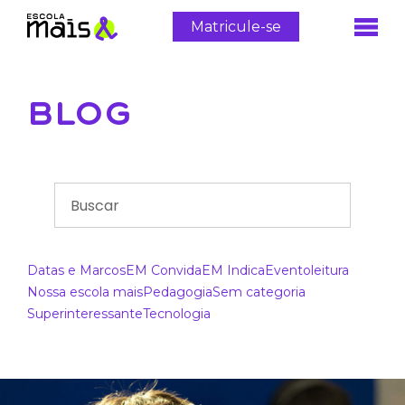
Matricule-se
BLOG
Datas e Marcos
EM Convida
EM Indica
Evento
leitura
Nossa escola mais
Pedagogia
Sem categoria
Superinteressante
Tecnologia