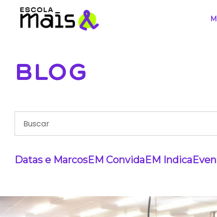
M
BLOG
Datas e Marcos
EM Convida
EM Indica
Even