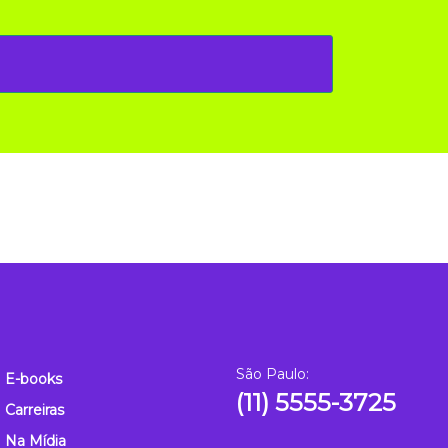
São Paulo:
E-books
(11) 5555-3725
Carreiras
Na Mídia