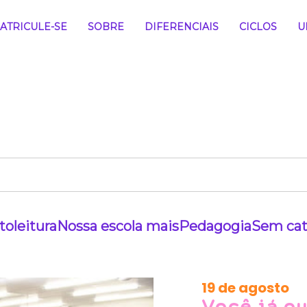
ATRICULE-SE
SOBRE
DIFERENCIAIS
CICLOS
U
to
leitura
Nossa escola mais
Pedagogia
Sem cat
19 de agosto
Você já ou