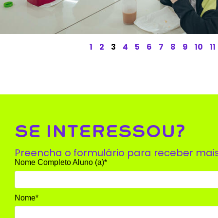
1
2
3
4
5
6
7
8
9
10
11
SE INTERESSOU?
Preencha o formulário para receber mai
Nome Completo Aluno (a)*
Nome*