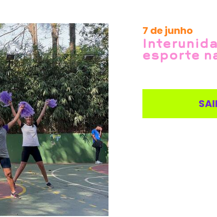
7 de junho
Interunida
esporte n
SAI