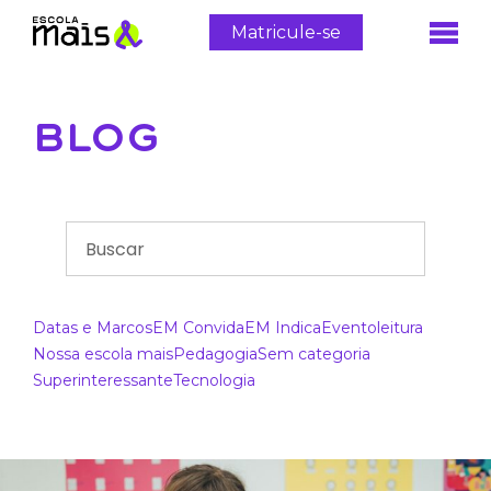
Matricule-se
BLOG
Datas e Marcos
EM Convida
EM Indica
Evento
leitura
Nossa escola mais
Pedagogia
Sem categoria
Superinteressante
Tecnologia