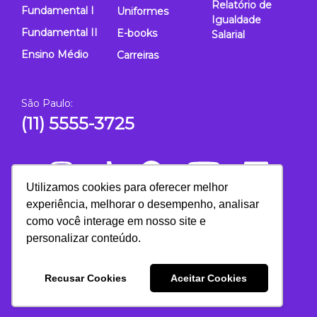
Relatório de
Fundamental I
Uniformes
Igualdade
Fundamental II
E-books
Salarial
Ensino Médio
Carreiras
São Paulo:
(11) 5555-3725
Utilizamos cookies para oferecer melhor
experiência, melhorar o desempenho, analisar
como você interage em nosso site e
personalizar conteúdo.
Recusar Cookies
Aceitar Cookies
Escola Mais
2026 - Todos os direitos reservados