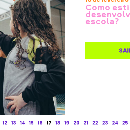
Como esti
desenvolv
escola?
SAI
12
13
14
15
16
17
18
19
20
21
22
23
24
25