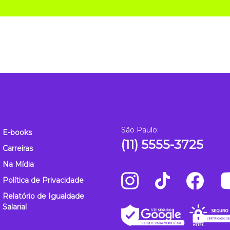
São Paulo:
E-books
(11) 5555-3725
Carreiras
Na Mídia
Política de Privacidade
Relatório de Igualdade
Salarial