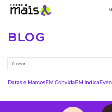
M
BLOG
Datas e Marcos
EM Convida
EM Indica
Even