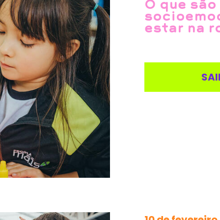
O que são
socioemoc
estar na r
SAI
10 de fevereiro