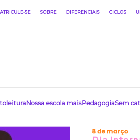
ATRICULE-SE
SOBRE
DIFERENCIAIS
CICLOS
U
to
leitura
Nossa escola mais
Pedagogia
Sem cat
8 de março
Dia Intern