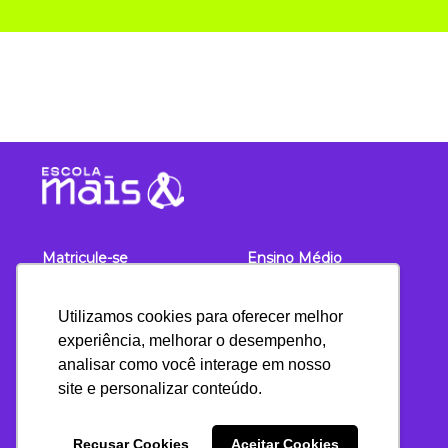
Matricule-se
Ensino Médio
Sobre
Unidades
Utilizamos cookies para oferecer melhor
Diferenciais
Blog
experiência, melhorar o desempenho,
Fundamental I
Eventos
analisar como você interage em nosso
Fundamental II
Uniformes
site e personalizar conteúdo.
Recusar Cookies
Aceitar Cookies