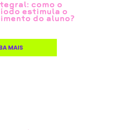
tegral: como o
íodo estimula o
imento do aluno?
BA MAIS