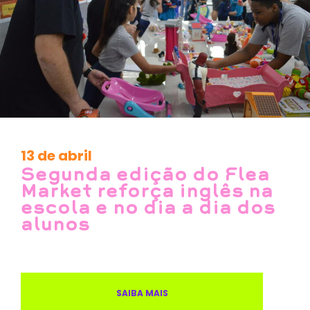
13 de abril
Segunda edição do Flea
Market reforça inglês na
escola e no dia a dia dos
alunos
SAIBA MAIS