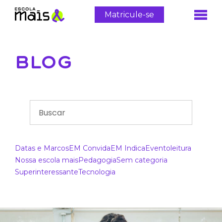
Matricule-se
BLOG
Datas e Marcos
EM Convida
EM Indica
Evento
leitura
Nossa escola mais
Pedagogia
Sem categoria
Superinteressante
Tecnologia